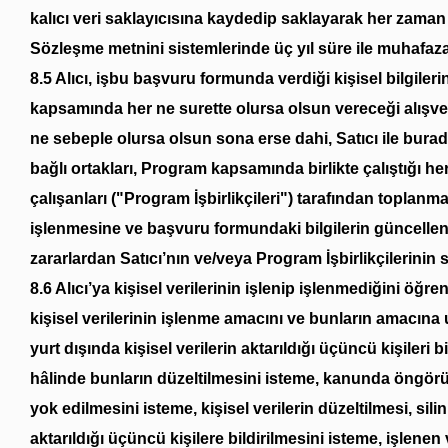
kalıcı veri saklayıcısına kaydedip saklayarak her zaman u
Sözleşme metnini sistemlerinde üç yıl süre ile muhafaza
8.5 Alıcı, işbu başvuru formunda verdiği kişisel bilgilerin
kapsamında her ne surette olursa olsun vereceği alışveriş 
ne sebeple olursa olsun sona erse dahi, Satıcı ile burada 
bağlı ortakları, Program kapsamında birlikte çalıştığı her
çalışanları ("Program İşbirlikçileri") tarafından toplanma
işlenmesine ve başvuru formundaki bilgilerin güncelle
zararlardan Satıcı’nın ve/veya Program İşbirlikçilerinin
8.6 Alıcı’ya kişisel verilerinin işlenip işlenmediğini öğre
kişisel verilerinin işlenme amacını ve bunların amacına 
yurt dışında kişisel verilerin aktarıldığı üçüncü kişileri 
hâlinde bunların düzeltilmesini isteme, kanunda öngörüle
yok edilmesini isteme, kişisel verilerin düzeltilmesi, sil
aktarıldığı üçüncü kişilere bildirilmesini isteme, işlene