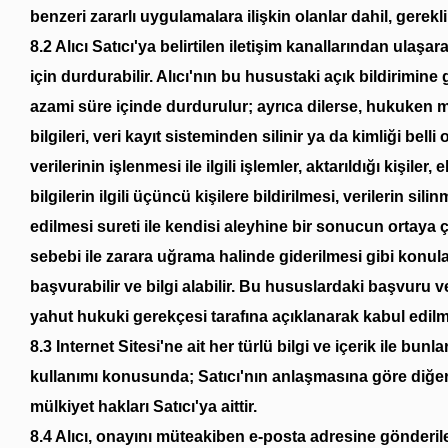
benzeri zararlı uygulamalara ilişkin olanlar dahil, gerekli
8.2 Alıcı Satıcı'ya belirtilen iletişim kanallarından ulaşa
için durdurabilir. Alıcı'nın bu husustaki açık bildirimine g
azami süre içinde durdurulur; ayrıca dilerse, hukuken
bilgileri, veri kayıt sisteminden silinir ya da kimliği bell
verilerinin işlenmesi ile ilgili işlemler, aktarıldığı kişile
bilgilerin ilgili üçüncü kişilere bildirilmesi, verilerin si
edilmesi sureti ile kendisi aleyhine bir sonucun ortaya ç
sebebi ile zarara uğrama halinde giderilmesi gibi konula
başvurabilir ve bilgi alabilir. Bu hususlardaki başvuru ve
yahut hukuki gerekçesi tarafına açıklanarak kabul edilm
8.3 Internet Sitesi'ne ait her türlü bilgi ve içerik ile 
kullanımı konusunda; Satıcı'nın anlaşmasına göre diğer ü
mülkiyet hakları Satıcı'ya aittir.
8.4 Alıcı, onayını müteakiben e-posta adresine gönderi