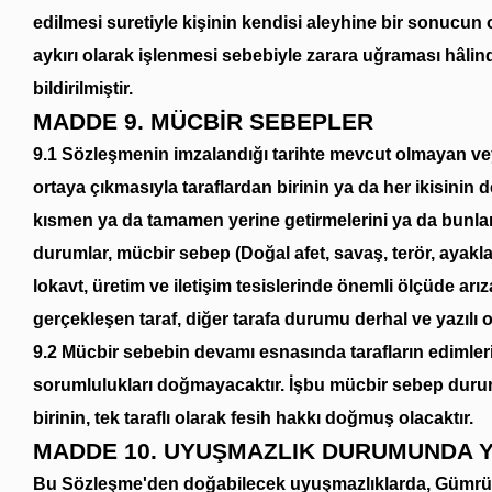
edilmesi suretiyle kişinin kendisi aleyhine bir sonucun 
aykırı olarak işlenmesi sebebiyle zarara uğraması hâlind
bildirilmiştir.
MADDE 9. MÜCBİR SEBEPLER
9.1 Sözleşmenin imzalandığı tarihte mevcut olmayan vey
ortaya çıkmasıyla taraflardan birinin ya da her ikisinin 
kısmen ya da tamamen yerine getirmelerini ya da bunlar
durumlar, mücbir sebep (Doğal afet, savaş, terör, ayak
lokavt, üretim ve iletişim tesislerinde önemli ölçüde arı
gerçekleşen taraf, diğer tarafa durumu derhal ve yazılı ol
9.2 Mücbir sebebin devamı esnasında tarafların edimler
sorumlulukları doğmayacaktır. İşbu mücbir sebep durum
birinin, tek taraflı olarak fesih hakkı doğmuş olacaktır.
MADDE 10. UYUŞMAZLIK DURUMUNDA Y
Bu Sözleşme'den doğabilecek uyuşmazlıklarda, Gümrük v