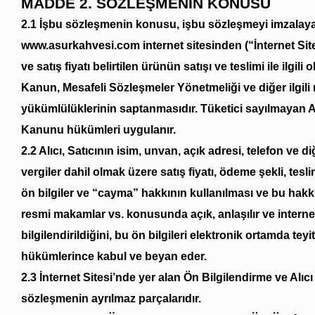
MADDE 2. SÖZLEŞMENİN KONUSU
2.1 İşbu sözleşmenin konusu, işbu sözleşmeyi imzalayan
www.asurkahvesi.com internet sitesinden (“İnternet Sites
ve satış fiyatı belirtilen ürünün satışı ve teslimi ile ilg
Kanun, Mesafeli Sözleşmeler Yönetmeliği ve diğer ilgili
yükümlülüklerinin saptanmasıdır. Tüketici sayılmayan A
Kanunu hükümleri uygulanır.
2.2 Alıcı, Satıcının isim, unvan, açık adresi, telefon ve di
vergiler dahil olmak üzere satış fiyatı, ödeme şekli, tesli
ön bilgiler ve “cayma” hakkının kullanılması ve bu hakkın 
resmi makamlar vs. konusunda açık, anlaşılır ve interne
bilgilendirildiğini, bu ön bilgileri elektronik ortamda te
hükümlerince kabul ve beyan eder.
2.3 İnternet Sitesi’nde yer alan Ön Bilgilendirme ve Alıc
sözleşmenin ayrılmaz parçalarıdır.