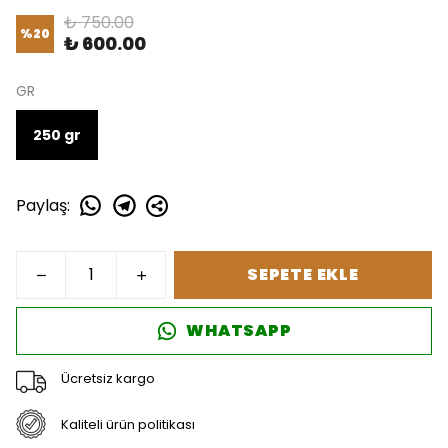
₺ 750.00
%
20
₺ 600.00
GR
250 gr
Paylaş
:
SEPETE EKLE
WHATSAPP
Ücretsiz kargo
Kaliteli ürün politikası